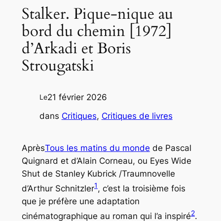
Stalker. Pique-nique au
bord du chemin [1972]
d’Arkadi et Boris
Strougatski
21 février 2026
Le
dans
Critiques
, 
Critiques de livres
Après
Tous les matins du monde
de Pascal
Quignard et d’Alain Corneau, ou
Eyes Wide
Shut
de Stanley Kubrick /
Traumnovelle
1
d’Arthur Schnitzler
, c’est la troisième fois
que je préfère une adaptation
2
cinématographique au roman qui l’a inspiré
.