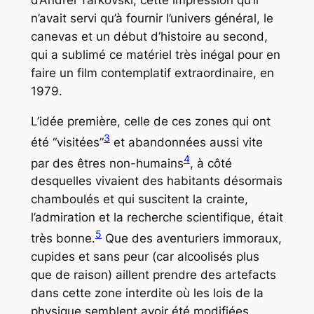
d’Andreï Tarkovski, cette impression qu’il
n’avait servi qu’à fournir l’univers général, le
canevas et un début d’histoire au second,
qui a sublimé ce matériel très inégal pour en
faire un film contemplatif extraordinaire, en
1979.
L’idée première, celle de ces zones qui ont
3
été “visitées”
et abandonnées aussi vite
4
par des êtres non-humains
, à côté
desquelles vivaient des habitants désormais
chamboulés et qui suscitent la crainte,
l’admiration et la recherche scientifique, était
5
très bonne.
Que des aventuriers immoraux,
cupides et sans peur (car alcoolisés plus
que de raison) aillent prendre des artefacts
dans cette zone interdite où les lois de la
physique semblent avoir été modifiées