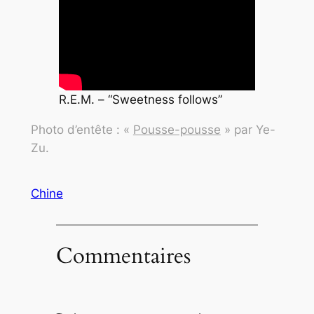
R.E.M. – “Sweetness follows”
Photo d’entête : «
Pousse-pousse
» par Ye-
Zu.
Chine
Commentaires