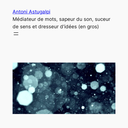
Aller
Antoni Astugalpi
au
Médiateur de mots, sapeur du son, suceur
contenu
de sens et dresseur d'idées (en gros)