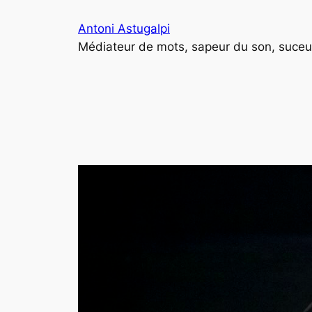
Aller
Antoni Astugalpi
au
Médiateur de mots, sapeur du son, suceur
contenu