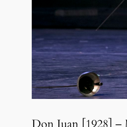
Don Juan [1928] – 