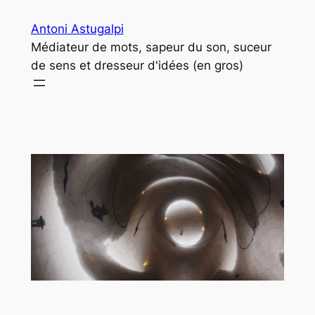
Aller
Antoni Astugalpi
au
Médiateur de mots, sapeur du son, suceur
contenu
de sens et dresseur d'idées (en gros)