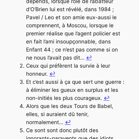
dépends, lorsque rôle de rabatteur
d’O’Brien lui est révélé, dans
1984
;
Pavel / Leo et son amie eux-aussi le
comprennent, à Moscou, lorsque le
premier réalise que l’agent policier est
en fait l’ami insoupçonnable, dans
Enfant 44
; ce n’est pas comme si on
ne nous l’avait pas dit…
↩︎
Ceux qui préfèrent la survie à leur
honneur.
↩︎
Et c’est aussi à ça que sert une guerre :
à éliminer les gueux en surplus et les
non-initiés les plus courageux.
↩︎
Alors que les deux Tours de Babel,
elles, si auraient dû tenir,
normalement…
↩︎
Ce sont sont donc plutôt des
ignorants-paravents que des idiots