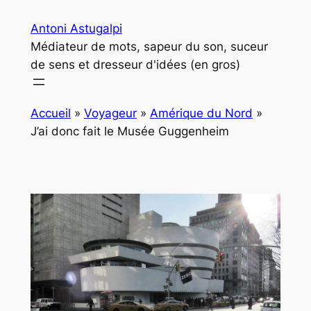
Aller
Antoni Astugalpi
au
Médiateur de mots, sapeur du son, suceur
contenu
de sens et dresseur d'idées (en gros)
Accueil
»
Voyageur
»
Amérique du Nord
»
J’ai donc fait le Musée Guggenheim