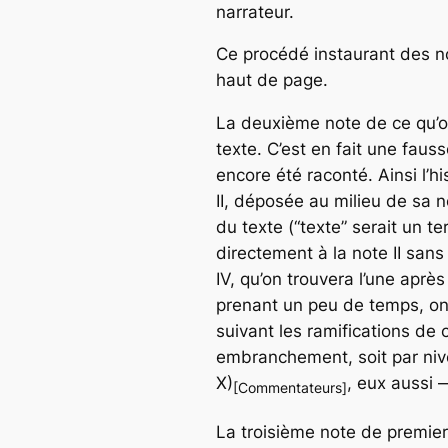
narrateur.
Ce procédé instaurant des n
haut de page.
La deuxième note de ce qu’on
texte. C’est en fait une fauss
encore été raconté. Ainsi l’hi
II, déposée au milieu de sa n
du texte (“texte” serait un te
directement à la note II sans r
IV, qu’on trouvera l’une après
prenant un peu de temps, on
suivant les ramifications de
embranchement, soit par nivea
X)
, eux aussi 
[Commentateurs]
La troisième note de premie