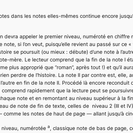
otes dans les notes elles-mêmes continue encore jusqu
 devra appeler le premier niveau, numéroté en chiffre r
e note, si l’on veut, puisqu’elle revient au passé sur ce 
stoire se poursuit (ou mieux : débute) d’une note à l’autr
ote-mère. Le lecteur comprend que la fin de la note I ét
rme plus approprié que “roman”, après tout !) et qu’il aur
ien perdre de l’histoire. La note II par contre est, elle, a
 l’autre en fin de la note II. Procédé là encore reconduit d
 comprend rapidement que la lecture peut se poursuivre
 chaque note et en remontant au niveau supérieur à la f
u de note de fin de texte, celles de niveau 2 (III et IV)
— comme les notes de haut de page — allant jusqu’à cin
a
r niveau, numérotée
, classique note de bas de page, co