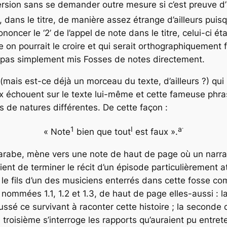
version sans se demander outre mesure si c’est preuve d’
 dans le titre, de manière assez étrange d’ailleurs puis
rononcer le ‘2’ de l’appel de note dans le titre, celui-ci é
n pourrait le croire et qui serait orthographiquement f
a pas simplement mis
Fosses de notes
directement.
e (mais est-ce déjà un morceau
du
texte, d’ailleurs ?) qui
ux échouent sur le texte lui-même et cette fameuse phras
s de natures différentes. De cette façon :
.
1
I
a
« Note
bien que tout
est faux ».
 arabe, mène vers une note de haut de page où un narra
ient de terminer le récit d’un épisode particulièrement 
 le fils d’un des musiciens enterrés dans cette fosse co
nommées 1.1, 1.2 et 1.3, de haut de page elles-aussi : l
ussé ce survivant à raconter cette histoire ; la seconde
 troisième s’interroge les rapports qu’auraient pu entrete