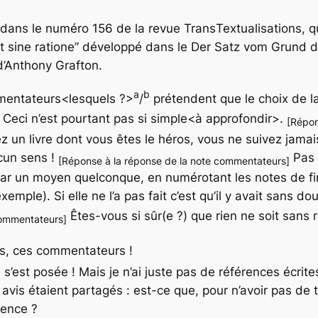
 dans le numéro 156 de la revue Trans
Textualisations
, q
t sine ratione” développé dans le
Der Satz vom Grund
d
’Anthony Grafton.
a
b
mentateurs
<lesquels ?>
/
prétendent que le choix de l
 Ceci n’est pourtant pas si simple
<à approfondir>
.
[Répon
sez un livre dont vous êtes le héros, vous ne suivez jama
ucun sens !
Pas 
[Réponse à la réponse de la note commentateurs]
 par un moyen quelconque, en numérotant les notes de f
r exemple). Si elle ne l’a pas fait c’est qu’il y avait sans 
Êtes-vous si sûr(e ?) que rien ne soit sans 
commentateurs]
s
, ces commentateurs !
 s’est posée ! Mais je n’ai juste pas de références écrit
s avis étaient partagés : est-ce que, pour n’avoir pas de
tence ?