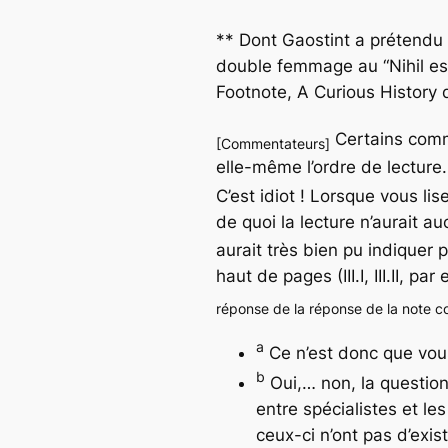
** Dont Gaostint a prétendu
double femmage au “Nihil es
Footnote, A Curious History
d
Certains com
[Commentateurs]
elle-même l’ordre de lecture.
C’est idiot ! Lorsque vous li
de quoi la lecture n’aurait a
aurait très bien pu indiquer
haut de pages (III.I, III.II, pa
réponse de la réponse de la note 
a
Ce n’est donc que
vou
b
Oui,… non, la question
entre spécialistes et le
ceux-ci n’ont pas d’exis