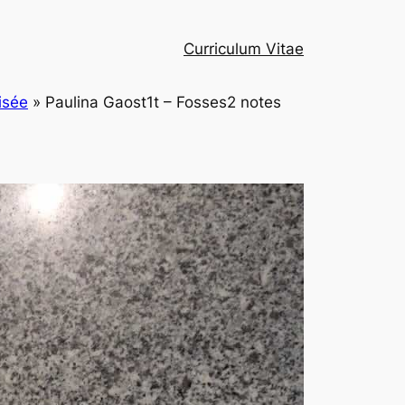
Curriculum Vitae
lisée
»
Paulina Gaost1t – Fosses2 notes