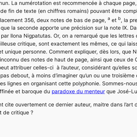
ommun. La numérotation est recommencée à chaque page
 de fin de texte (en chiffres romains) pouvant être com
a
b
mplacement 356, deux notes de bas de page,
et
, la p
 que la seconde apporte une précision sur la note IX. Da
bli par Ilona Nigpatutas. Or, on a remarqué que les lettre
reilleuse critique, sont exactement les mêmes, ce qui lais
et unique personne. Comment expliquer, dès lors, que N
 inconnu des notes de haut de page, ainsi que ceux de 
eut attribuer celles-ci à l’auteur, considérant qu’elles s
t pas debout, à moins d’imaginer qu’un ou une troisième 
les lignes en organisant cette polyphonie. Sommes-nous,
affinée et baroque du
paradoxe du menteur
que José-Lui
 cite ouvertement ce dernier auteur, maitre dans l’art de
t de critique ?