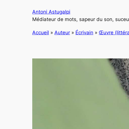
Aller
Antoni Astugalpi
au
Médiateur de mots, sapeur du son, suceur
contenu
Accueil
»
Auteur
»
Écrivain
»
Œuvre (littéra