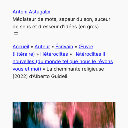
Aller
Antoni Astugalpi
au
Médiateur de mots, sapeur du son, suceur
contenu
de sens et dresseur d'idées (en gros)
Accueil
»
Auteur
»
Écrivain
»
Œuvre
(littéraire)
»
Hétéroclites
»
Hétéroclites II :
nouvelles (du monde tel que nous le rêvons
vous et moi)
»
La cheminante religieuse
[2022] d’Alberto Guideli