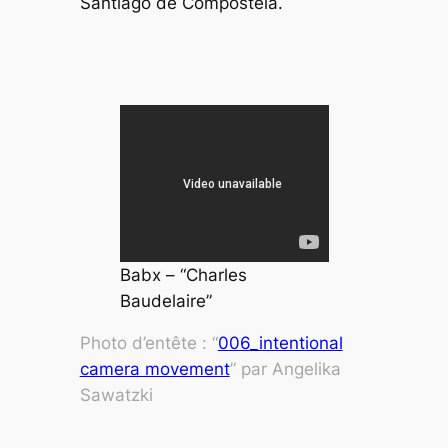
Santiago de Compostela.
Babx – “Charles
Baudelaire”
Photo d’entête : “
006_intentional
camera movement
” par Angelika
Sawatzki