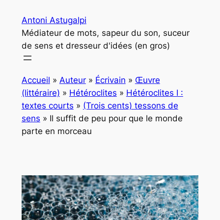
Aller
Antoni Astugalpi
au
Médiateur de mots, sapeur du son, suceur
contenu
de sens et dresseur d'idées (en gros)
Accueil
»
Auteur
»
Écrivain
»
Œuvre
(littéraire)
»
Hétéroclites
»
Hétéroclites I :
textes courts
»
(Trois cents) tessons de
sens
»
Il suffit de peu pour que le monde
parte en morceau