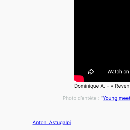
Dominique A. – « Reven
Photo d’entête : “
Young meet
Antoni Astugalpi