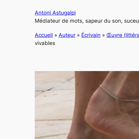
Aller
Antoni Astugalpi
au
Médiateur de mots, sapeur du son, suceur
contenu
Accueil
»
Auteur
»
Écrivain
»
Œuvre (littéra
vivables