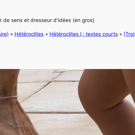
 de sens et dresseur d'idées (en gros)
ire)
»
Hétéroclites
»
Hétéroclites I : textes courts
»
(Tro