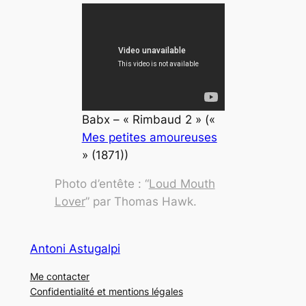
Babx – « Rimbaud 2 » («
Mes petites amoureuses
» (1871))
Photo d’entête : “
Loud Mouth
Lover
” par Thomas Hawk.
Antoni Astugalpi
Me contacter
Confidentialité et mentions légales