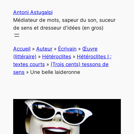
Aller
Antoni Astugalpi
au
Médiateur de mots, sapeur du son, suceur
contenu
de sens et dresseur d'idées (en gros)
Accueil
»
Auteur
»
Écrivain
»
Œuvre
(littéraire)
»
Hétéroclites
»
Hétéroclites I :
textes courts
»
(Trois cents) tessons de
sens
»
Une belle laideronne