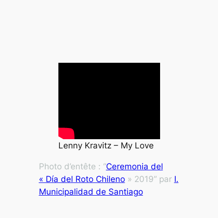
Lenny Kravitz – My Love
Photo d’entête : “
Ceremonia del
« Día del Roto Chileno
» 2019” par
I.
Municipalidad de Santiago