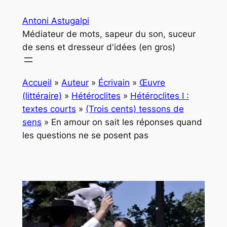
Aller
Antoni Astugalpi
au
Médiateur de mots, sapeur du son, suceur
contenu
de sens et dresseur d'idées (en gros)
Accueil
»
Auteur
»
Écrivain
»
Œuvre
(littéraire)
»
Hétéroclites
»
Hétéroclites I :
textes courts
»
(Trois cents) tessons de
sens
»
En amour on sait les réponses quand
les questions ne se posent pas