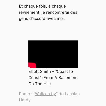
Et chaque fois, à chaque
revirement, je rencontrerai des
gens d’accord avec moi.
Elliott Smith – “Coast to
Coast” (
From A Basement
On The Hill
)
Photo : “
Walk on by
” de Lachlan
Hardy