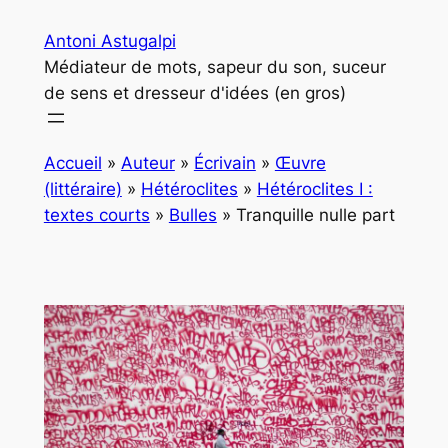
Aller
Antoni Astugalpi
au
Médiateur de mots, sapeur du son, suceur
contenu
de sens et dresseur d'idées (en gros)
Accueil
»
Auteur
»
Écrivain
»
Œuvre
(littéraire)
»
Hétéroclites
»
Hétéroclites I :
textes courts
»
Bulles
»
Tranquille nulle part