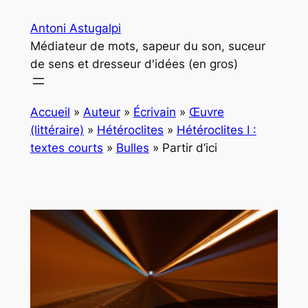
Aller
Antoni Astugalpi
au
Médiateur de mots, sapeur du son, suceur
contenu
de sens et dresseur d'idées (en gros)
Accueil
»
Auteur
»
Écrivain
»
Œuvre
(littéraire)
»
Hétéroclites
»
Hétéroclites I :
textes courts
»
Bulles
»
Partir d’ici