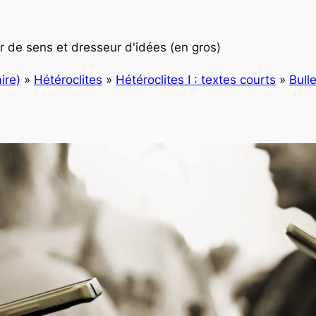
 de sens et dresseur d'idées (en gros)
ire)
»
Hétéroclites
»
Hétéroclites I : textes courts
»
Bull