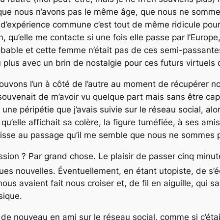
e que nous n’avons pas le même âge, que nous ne sommes
ée d’expérience commune c’est tout de même ridicule pour
 qu’elle me contacte si une fois elle passe par l’Europe, 
robable et cette femme n’était pas de ces semi-passantes
u plus avec un brin de
nostalgie
pour ces futurs virtuels 
ouvons l’un à côté de l’autre au moment de récupérer nos
e souvenait de m’avoir vu quelque part mais sans être cap
ne péripétie que j’avais suivie sur le réseau social, alor
u’elle affichait sa colère, la figure tuméfiée, à ses amis,
 glisse au passage qu’il me semble que nous ne sommes 
ssion ? Par grand chose. Le plaisir de passer cinq min
es nouvelles. Éventuellement, en étant utopiste, de s’
ous avaient fait nous croiser et, de fil en aiguille, qui 
sique.
te de nouveau en ami sur le réseau social, comme si c’ét