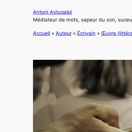
Aller
Antoni Astugalpi
au
Médiateur de mots, sapeur du son, suceur
contenu
Accueil
»
Auteur
»
Écrivain
»
Œuvre (littéra