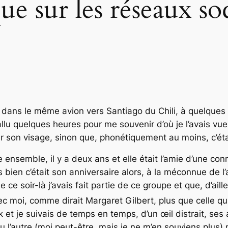
ue sur les réseaux so
dans le même avion vers Santiago du Chili, à quelques ra
 fallu quelques heures pour me souvenir d’où je l’avais vu
r son visage, sinon que, phonétiquement au moins, c’ét
nsemble, il y a deux ans et elle était l’amie d’une conn
s bien c’était son anniversaire alors, à la méconnue de l
ce soir-là j’avais fait partie de ce groupe et que, d’ailleu
c moi, comme dirait Margaret Gilbert, plus que celle qui 
et je suivais de temps en temps, d’un œil distrait, ses 
u l’autre (moi peut-être, mais je ne m’en souviens plus) 