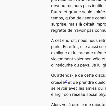
devenu toujours plus inutil
l’autre et qu’une seule soir
temps, qu’on devienne copain,
surprise, mais là c’était imp
regrette de n’avoir pas conn
A cet endroit, nous nous retr
parle. En effet, elle aussi s
explique et lui raconte même u
violemment voler son vélo et q
d’insécurité du pays. Je lui
Qu’attends-je de cette discu
2
croisée
et de prendre quelqu
se revoir avec les amies qui n
élargir son réseau social phy
Alors voilà qu’elle me rajou