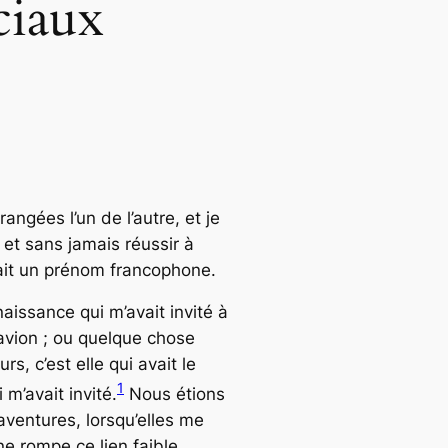
ciaux
ngées l’un de l’autre, et je
e et sans jamais réussir à
ait un prénom francophone.
aissance qui m’avait invité à
’avion ; ou quelque chose
rs, c’est elle qui avait le
1
m’avait invité.
Nous étions
aventures, lorsqu’elles me
ne rompe ce lien faible