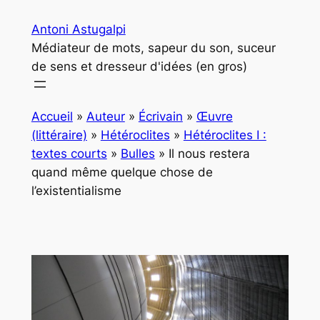
Aller
Antoni Astugalpi
au
Médiateur de mots, sapeur du son, suceur
contenu
de sens et dresseur d'idées (en gros)
Accueil
»
Auteur
»
Écrivain
»
Œuvre
(littéraire)
»
Hétéroclites
»
Hétéroclites I :
textes courts
»
Bulles
»
Il nous restera
quand même quelque chose de
l’existentialisme